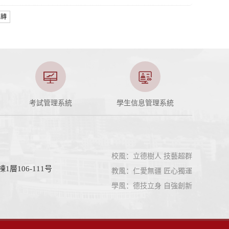
跳轉
考試管理系統
學生信息管理系統
校風：立德樹人 技藝超群
106-111号
教風：仁愛無疆 匠心獨運
學風：德技立身 自強創新