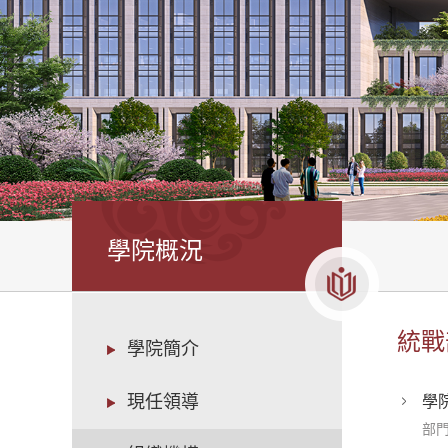
學院概況
統戰
學院簡介
現任領導
學