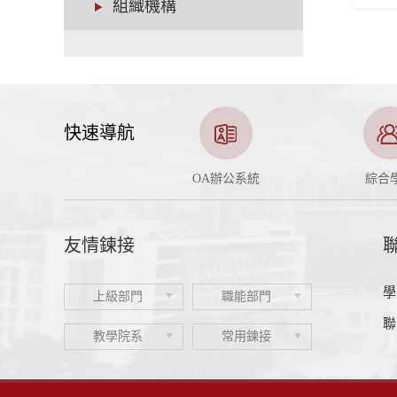
組織機構
快速導航
招生信息網
OA辦公系統
綜合
友情鍊接
學
上級部門
職能部門
聯
教學院系
常用鍊接