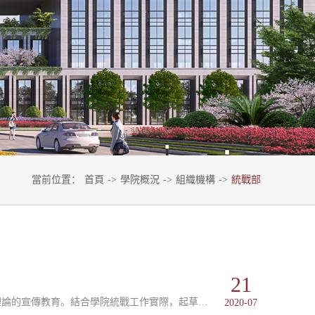
當前位置：
首頁
->
學院概況
->
組織機構
->
統戰部
21
部門工作職責一、貫徹落實新時期黨的統戰工作方針、政策，加強統一戰線理論的宣傳教育。結合學院統戰工作實際，起草和制定統戰工作的各種規章制度。提出學院...
2020-07