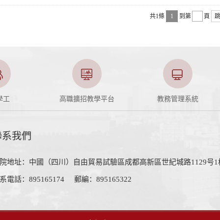
共1條
1
到第
頁
學工
高職擴招教學平台
教務管理系統
聯系我們
院地址：中國（四川）自由貿易試驗區成都高新區世紀城路1129号1棟1層
系電話：895165174
郵編：895165322