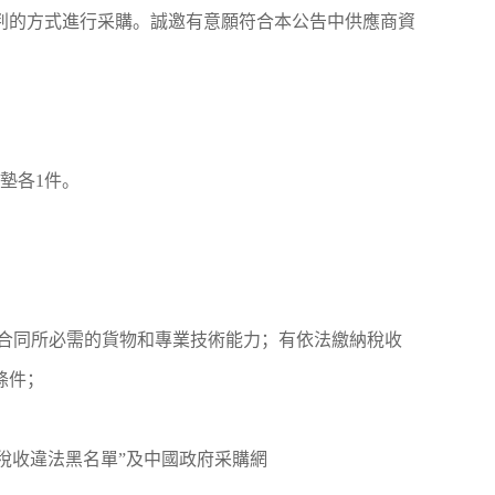
判的方式進行采購。誠邀有意願符合本公告中供應商資
墊各1件。
合同所必需的貨物和專業技術能力；有依法繳納稅收
條件；
名錄、稅收違法黑名單”及中國政府采購網