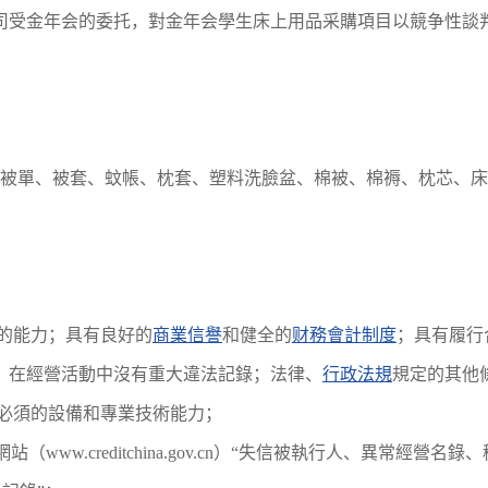
司受金年会的委托，對金年会學生床上用品采購項目以競争性談
括被單、被套、蚊帳、枕套、塑料洗臉盆、棉被、棉褥、枕芯、床
的能力；具有良好的
商業信譽
和健全的
财務會計制度
；具有履行
，在經營活動中沒有重大違法記錄；法律、
行政法規
規定的其他
所必須的設備和專業技術能力；
（www.creditchina.gov.cn）“失信被執行人、異常經營