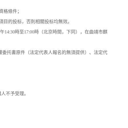
資格條件；
購項目的投标，否則相關投标均無效。
下午14:30時至17:00時（北京時間，下同），在曲靖市麒
權委托書原件（法定代表人報名的無須提供）、法定代
采購人不予受理。