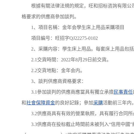
根據有關法律法規的規定，旺和招标咨詢有限公
格要求的供應商參加談判。
1、項目名稱：金年会學生床上用品采購項目
項目編号：旺招字QJ22275-0102
2、采購内容：學生床上用品。每套床上用品包
2.1交貨時間：2022年8月29日前交貨。
2.2交貨地點：金年会内。
3、談判供應商資格要求：
3.1參加談判的供應商應當具有獨立承擔
民事責任
和
社會保障資金
的良好記錄；參加
采購
活動前三年内
3.2供應商具有有效的營業執照，具有履行合同
3.3供應商在投标截止時間前未被列入“信用中國”網站