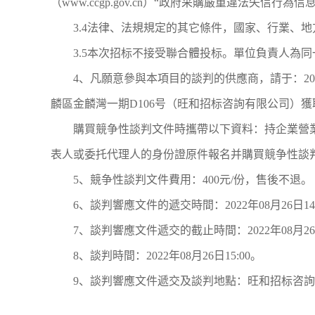
（www.ccgp.gov.cn）“政府采購嚴重違法失信行為信
3.4法律、法規規定的其它條件，國家、行業、
3.5本次招标不接受聯合體投标。單位負責人為
4、凡願意參與本項目的談判的供應商，請于：2022年0
麟區金麟灣一期D106号（旺和招标咨詢有限公司）
購買競争性談判文件時攜帶以下資料：持企業營
表人或委托代理人的身份證原件報名并購買競争性談
5、競争性談判文件費用：400元/份，售後不退。
6、談判響應文件的遞交時間：2022年08月26日14:3
7、談判響應文件遞交的截止時間：2022年08月
8、談判時間：2022年08月26日15:00。
9、談判響應文件遞交及談判地點：旺和招标咨詢