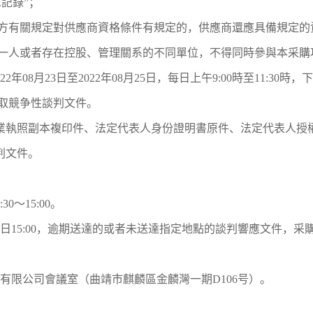
息記錄”；
地方有關規定對供應商資格條件有規定的，供應商還應具備規定的
同一人或者存在控股、管理關系的不同單位，不得同時參與本采
8月23日至2022年08月25日，每日上午9:00時至11:30時，
獲取競争性談判文件。
業執照副本複印件、法定代表人身份證明書原件、法定代表人授
判文件。
0～15:00。
26日15:00，逾期送達的或者未送達指定地點的談判響應文件，
有限公司會議室（曲靖市麒麟區金麟灣一期D106号）。