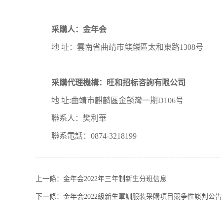
采購人：
金年会
地 址：雲南省曲靖市麒麟區太和東路1308号
采購代理機構：
旺和招标咨詢有限公司
地 址:曲靖市麒麟區金麟灣一期D106号
聯系人：樊利華
聯系電話：0874-3218199
上一條：
金年会2022年三年制新生分班信息
下一條：
金年会2022級新生軍訓服裝采購項目競争性談判公