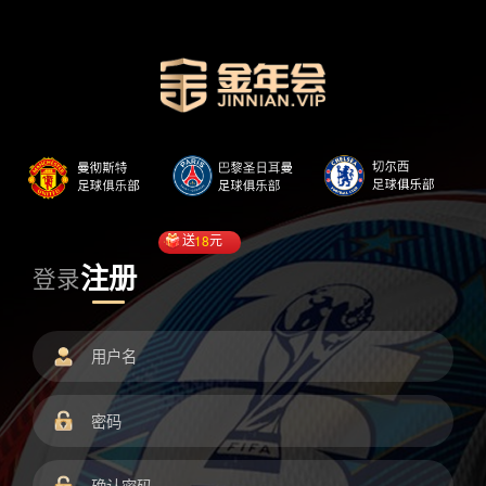
送
18
元
注册
登录