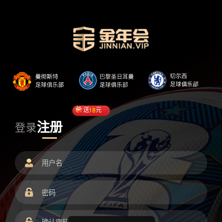
送
18
元
注册
登录